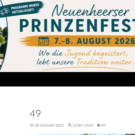
49
28. AUGUST 2022
1530 × 2560
49