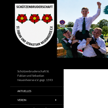
Zum
Inhalt
springen
Suchen
Schützenbruderschaft St.
Fabian und Sebastian
Neuenheerse e.V. gegr. 1593
AKTUELLES
VEREIN