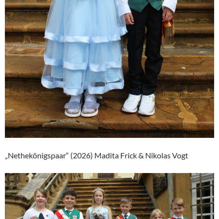
„Nethekönigspaar“ (2026) Madita Frick & Nikolas Vogt