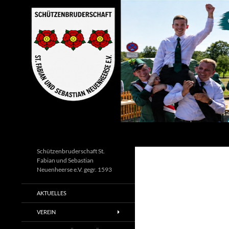
Zum
Inhalt
springen
Suchen
Schützenbruderschaft St.
Fabian und Sebastian
Neuenheerse e.V. gegr. 1593
AKTUELLES
VEREIN