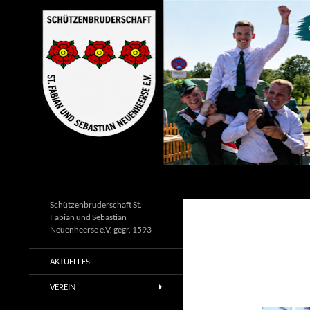
Zum
Inhalt
springen
Suchen
Schützenbruderschaft St.
Fabian und Sebastian
Neuenheerse e.V. gegr. 1593
AKTUELLES
VEREIN