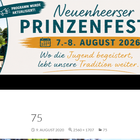
75
9. AUGUST 2020
2560 × 1707
75