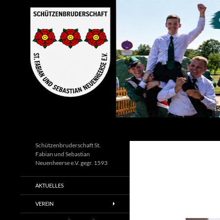
Zum
Inhalt
springen
Suchen
Schützenbruderschaft St.
Fabian und Sebastian
Neuenheerse e.V. gegr. 1593
AKTUELLES
VEREIN