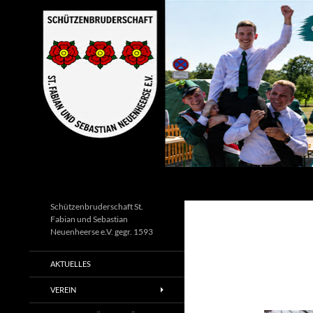
Zum
Inhalt
springen
Suchen
Schützenbruderschaft St.
Fabian und Sebastian
Neuenheerse e.V. gegr. 1593
AKTUELLES
VEREIN