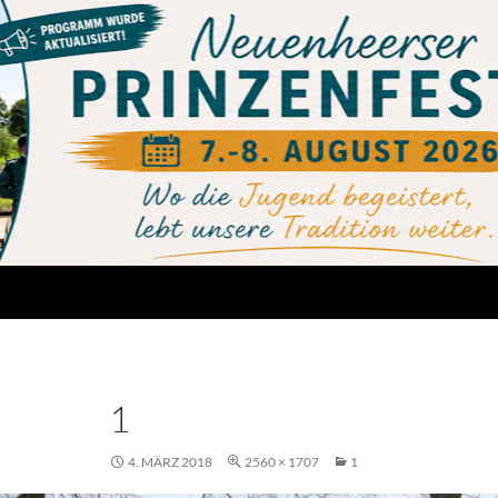
1
4. MÄRZ 2018
2560 × 1707
1