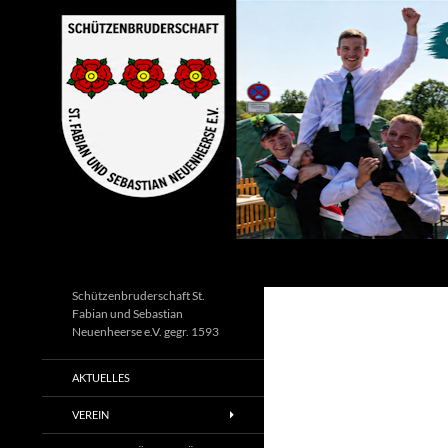
Zum
Inhalt
springen
Suchen
Schützenbruderschaft St.
Fabian und Sebastian
Neuenheerse e.V. gegr. 1593
AKTUELLES
VEREIN