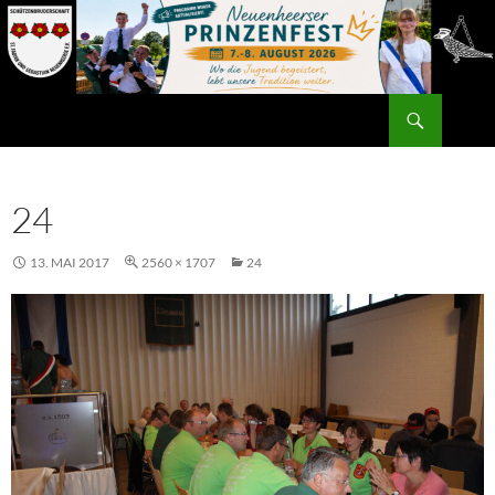
Zum
Inhalt
springen
Suchen
24
13. MAI 2017
2560 × 1707
24